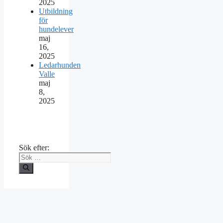
2025
Utbildning
för
hundelever
maj
16,
2025
Ledarhunden
Valle
maj
8,
2025
Sök efter: