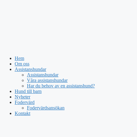
Hem
Om oss
Assistanshundar
Assistanshundar
Våra assistanshundar
Har du behov av en assistanshund?
Hund till barn
Nyheter
Fodervärd
Fodervärdsansökan
Kontakt