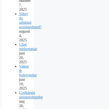
oktober
7,
2025
Söker
du
utbildad
assistanshund?
augusti
4,
2025
Glad
midsommar
juni
20,
2025
Valpar
&
fodervärdar
juni
10,
2025
Godkända
assistanshundar
maj
26,