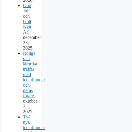
2026
God
Jul
och
Gott
Nytt
År!
december
23,
2025
Roliga
och
lärorika
träffar
med
ledarhundar
och
deras
förare
oktober
7,
2025
Två
nya
ledarhundar