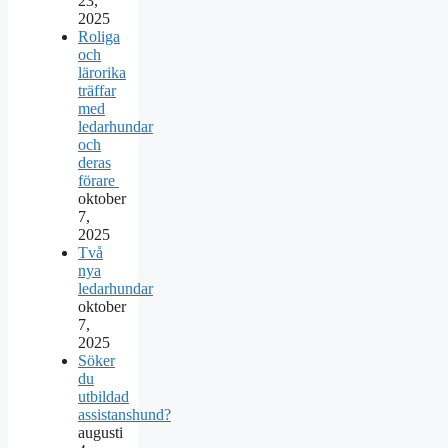
23,
2025
Roliga
och
lärorika
träffar
med
ledarhundar
och
deras
förare
oktober
7,
2025
Två
nya
ledarhundar
oktober
7,
2025
Söker
du
utbildad
assistanshund?
augusti