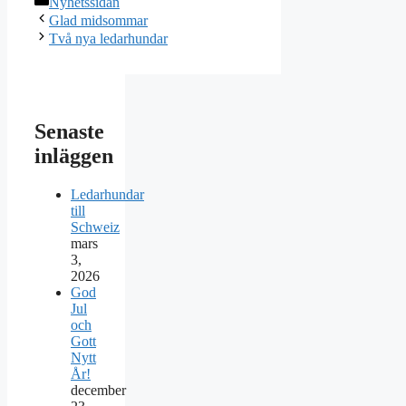
Nyhetssidan
Glad midsommar
Två nya ledarhundar
Senaste
inläggen
Ledarhundar
till
Schweiz
mars
3,
2026
God
Jul
och
Gott
Nytt
År!
december