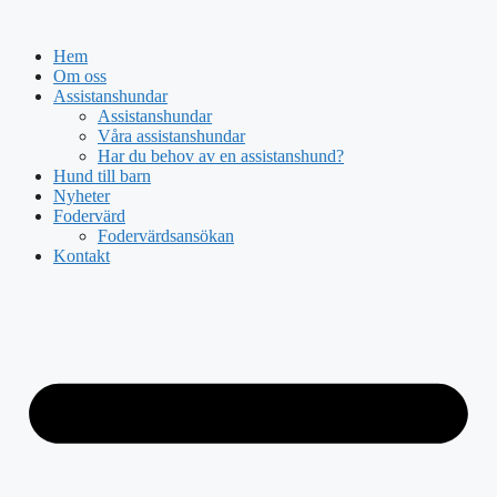
Hoppa
till
Hem
innehåll
Om oss
Assistanshundar
Assistanshundar
Våra assistanshundar
Har du behov av en assistanshund?
Hund till barn
Nyheter
Fodervärd
Fodervärdsansökan
Kontakt