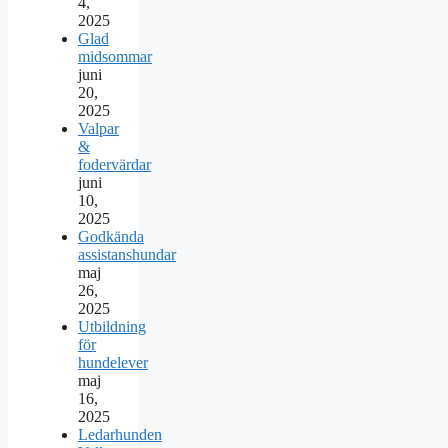
4,
2025
Glad
midsommar
juni
20,
2025
Valpar
&
fodervärdar
juni
10,
2025
Godkända
assistanshundar
maj
26,
2025
Utbildning
för
hundelever
maj
16,
2025
Ledarhunden