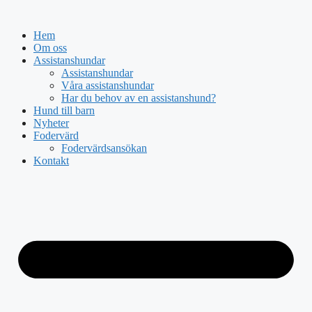
Hoppa
till
Hem
innehåll
Om oss
Assistanshundar
Assistanshundar
Våra assistanshundar
Har du behov av en assistanshund?
Hund till barn
Nyheter
Fodervärd
Fodervärdsansökan
Kontakt