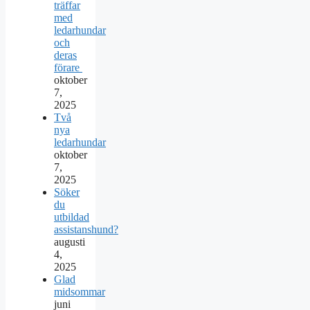
träffar
med
ledarhundar
och
deras
förare
oktober
7,
2025
Två
nya
ledarhundar
oktober
7,
2025
Söker
du
utbildad
assistanshund?
augusti
4,
2025
Glad
midsommar
juni