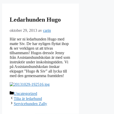
Ledarhunden Hugo
oktober 29, 2013
av
carin
Här ser ni ledarhunden Hugo med
matte Siv. De har nyligen flyttat ihop
& ser verkligen ut att trivas
tillsammans! Hugos dressör Jenny
från Assistanshundskolan är med som
instruktör under inskolningstiden. Vi
på Assistanshundskolan önskar
ekipaget ”Hugo & Siv” all lycka till
med den gemensamma framtiden!
Kategorier
Uncategorized
Tilia är ledarhund
Servicehunden Zally