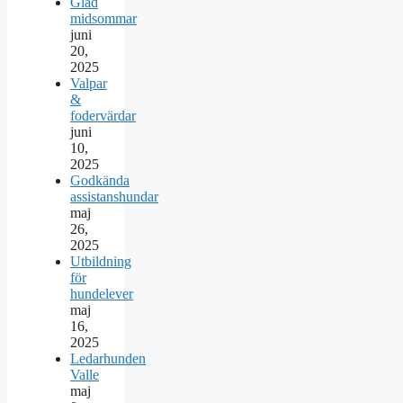
Glad
midsommar
juni
20,
2025
Valpar
&
fodervärdar
juni
10,
2025
Godkända
assistanshundar
maj
26,
2025
Utbildning
för
hundelever
maj
16,
2025
Ledarhunden
Valle
maj