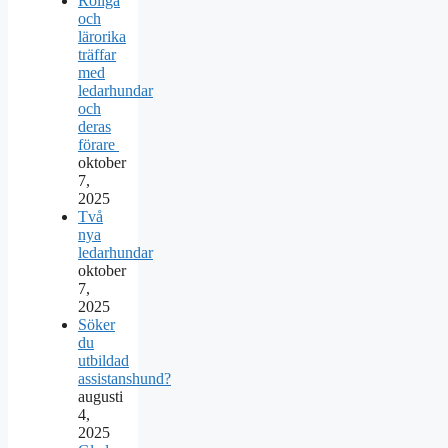
Roliga
och
lärorika
träffar
med
ledarhundar
och
deras
förare
oktober
7,
2025
Två
nya
ledarhundar
oktober
7,
2025
Söker
du
utbildad
assistanshund?
augusti
4,
2025