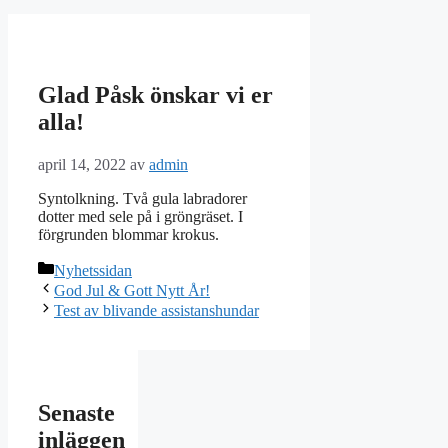
Glad Påsk önskar vi er
alla!
april 14, 2022
av
admin
Syntolkning. Två gula labradorer
dotter med sele på i gröngräset. I
förgrunden blommar krokus.
Kategorier
Nyhetssidan
God Jul & Gott Nytt År!
Test av blivande assistanshundar
Senaste
inläggen