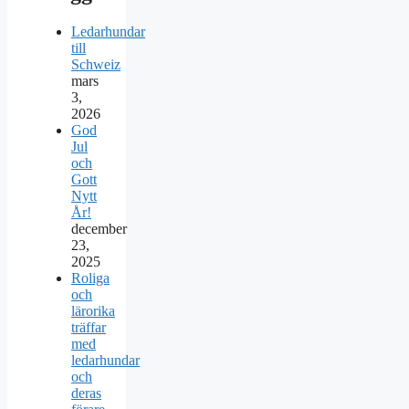
Ledarhundar
till
Schweiz
mars
3,
2026
God
Jul
och
Gott
Nytt
År!
december
23,
2025
Roliga
och
lärorika
träffar
med
ledarhundar
och
deras