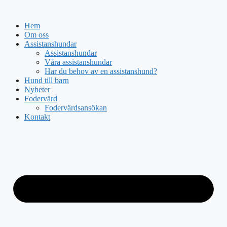
Hoppa
till
Hem
innehåll
Om oss
Assistanshundar
Assistanshundar
Våra assistanshundar
Har du behov av en assistanshund?
Hund till barn
Nyheter
Fodervärd
Fodervärdsansökan
Kontakt