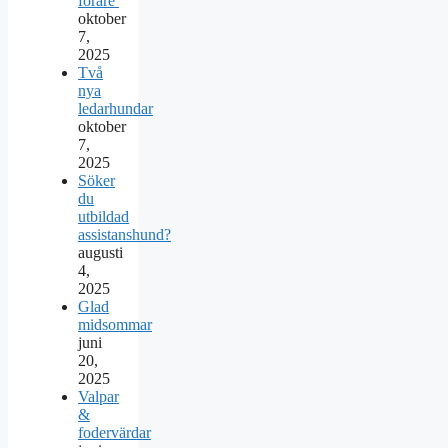
förare
oktober
7,
2025
Två
nya
ledarhundar
oktober
7,
2025
Söker
du
utbildad
assistanshund?
augusti
4,
2025
Glad
midsommar
juni
20,
2025
Valpar
&
fodervärdar