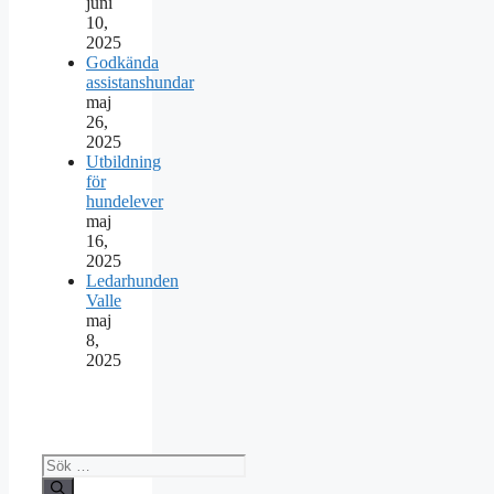
juni
10,
2025
Godkända
assistanshundar
maj
26,
2025
Utbildning
för
hundelever
maj
16,
2025
Ledarhunden
Valle
maj
8,
2025
Sök
efter: