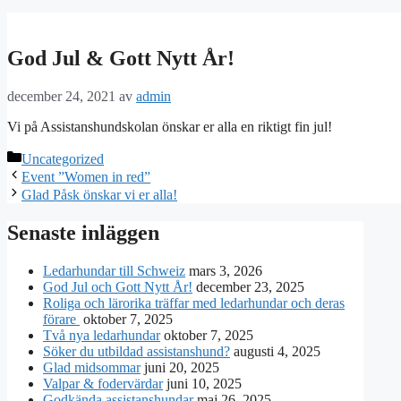
God Jul & Gott Nytt År!
december 24, 2021
av
admin
Vi på Assistanshundskolan önskar er alla en riktigt fin jul!
Kategorier
Uncategorized
Event ”Women in red”
Glad Påsk önskar vi er alla!
Senaste inläggen
Ledarhundar till Schweiz
mars 3, 2026
God Jul och Gott Nytt År!
december 23, 2025
Roliga och lärorika träffar med ledarhundar och deras
förare
oktober 7, 2025
Två nya ledarhundar
oktober 7, 2025
Söker du utbildad assistanshund?
augusti 4, 2025
Glad midsommar
juni 20, 2025
Valpar & fodervärdar
juni 10, 2025
Godkända assistanshundar
maj 26, 2025