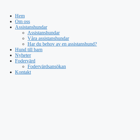
Hoppa
till
Hem
innehåll
Om oss
Assistanshundar
Assistanshundar
Våra assistanshundar
Har du behov av en assistanshund?
Hund till barn
Nyheter
Fodervärd
Fodervärdsansökan
Kontakt